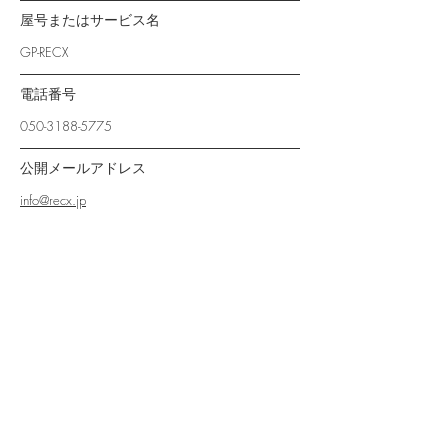
屋号またはサービス名
GP-RECX
電話番号
050-3188-5775
公開メールアドレス
info@recx.jp
ホームページアドレス
https://www.recx.jp/
株式会社RECX
PHONE
050 - 3188 - 5775
info@recx.jp