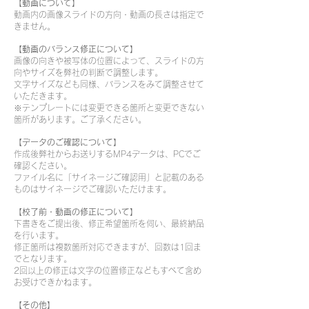
【動画について】
動画内の画像スライドの方向・動画の長さは指定で
きません。
【動画のバランス修正について】
画像の向きや被写体の位置によって、スライドの方
向やサイズを弊社の判断で調整します。
文字サイズなども同様、バランスをみて調整させて
いただきます。
※テンプレートには変更できる箇所と変更できない
箇所があります。ご了承ください。
【データのご確認について】
作成後弊社からお送りするMP4データは、PCでご
確認ください。
ファイル名に「サイネージご確認用」と記載のある
ものはサイネージでご確認いただけます。
【校了前・動画の修正について】
下書きをご提出後、修正希望箇所を伺い、最終納品
を行います。
修正箇所は複数箇所対応できますが、回数は1回ま
でとなります。
2回以上の修正は文字の位置修正などもすべて含め
お受けできかねます。
【その他】