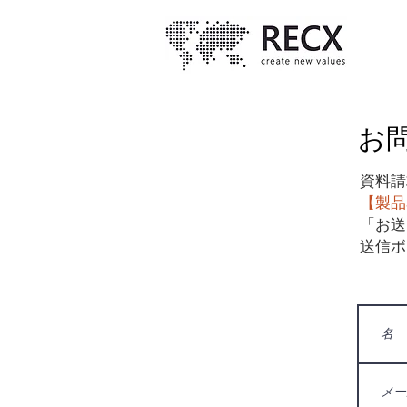
お
資料請
【製品
「お送
送信ボ