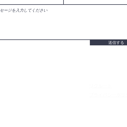
送信する
​リクルート
プライバシーポリ
​会社概要
特定商取引法に基
​ご利用ガイド