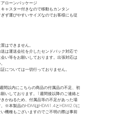
ドアローンパッケージ
＆キャスター付きなので移動もカンタン
すぎず運びやすいサイズなのでお客様にも従
設置はできません。
輸送は運送会社を介したセンドバック対応で
立会い等をお願いしております。出張対応は
い。
保証については一切行っておりません。
1週間以内にこちらの商品の付属品の不足、初
お願いしております。1週間後以降のご連絡と
できかねるため、付属品等の不足があった場
製品のHDMIはHDMI1.4とHDMI2.0に
ない機種もございますのでご不明の際は事前