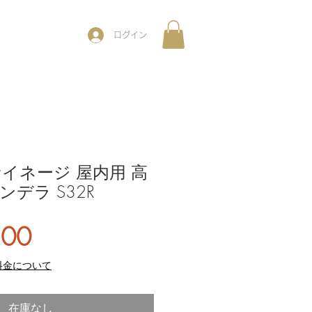
ログイン
サイネージ 屋内用 高
ンデラ S32R
価
800
格
料金について
在庫なし