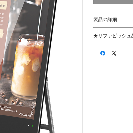
製品の詳細
S32R 商品情報
★リファビッシュ
Aランク…多少の小
Bランク…目立つ傷
リファビッシュ品の