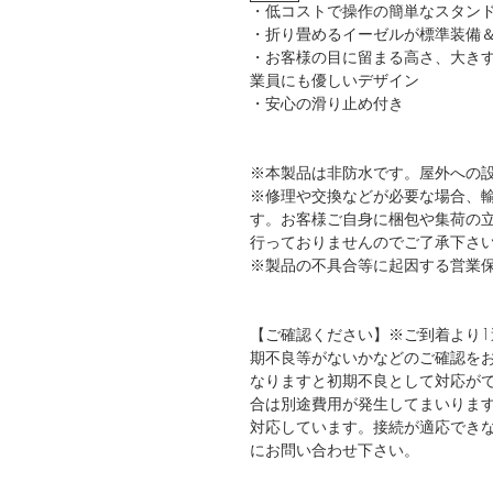
・低コストで操作の簡単なスタン
・折り畳めるイーゼルが標準装備
・お客様の目に留まる高さ、大き
業員にも優しいデザイン
・安心の滑り止め付き
※本製品は非防水です。屋外への
※修理や交換などが必要な場合、
す。お客様ご自身に梱包や集荷の
行っておりませんのでご了承下さ
※製品の不具合等に起因する営業
【ご確認ください】※ご到着より
期不良等がないかなどのご確認を
なりますと初期不良として対応が
合は別途費用が発生してまいります。※本
対応しています。接続が適応でき
にお問い合わせ下さい。